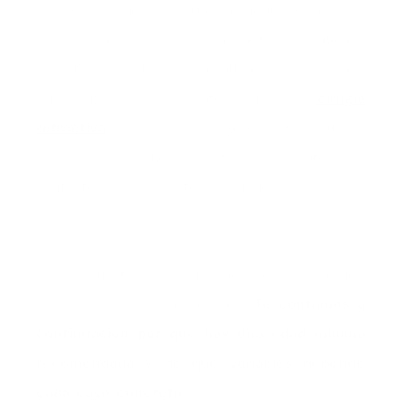
La adolescencia es un momento donde se
desarrollan o se hacen notorios muchos
defectos refractivos. Son muchas las personas
que con esa edad se interesan por la
cirugía
refractiva
para corregir su defecto visual y
liberarse del uso de gafas y lentes de
contacto. ¿Pero es esto recomendable?
La respuesta es que no se recomienda
operarse a edades tempranas.
Te contamos a
continuación por qué hay una edad mínima
recomendada y de qué variables depende
cada caso concreto
.