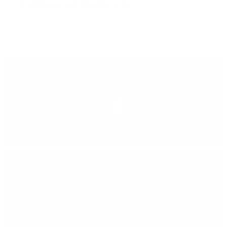
resultados son nuestro lema.
Contacta con nosotros para hacerte feliz y
ayudarte
PEDIR CITA
Centro oftalmológico integrado de referencia en
Andalucía Sur, como centro especializado en las