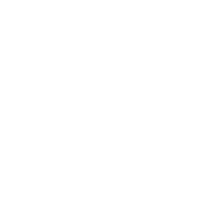
las operaciones mediante láser, la córnea
debe tener el grosor suficiente para ser
remodelada. Si es demasiado fina, podría
afectar la visión, y se aconseja otro tipo de
cirugía como la lente intraocular.
Estar en el rango de dioptrías adecuado.
Este rango es amplio e incluye a más del
90% de los pacientes, abarcando desde
graduaciones bajas hasta altas y muy altas.
Como vemos, estos requisitos no pueden
cumplirse hasta alcanzar cierta edad. En el
caso de cumplirlos, también serán necesarios
algunos cuidados previos antes de someterse a
la operación.