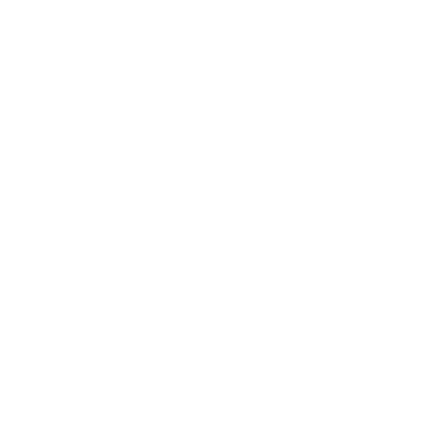
¿Cuáles son estos requisitos?
Tener la córnea completamente
desarrollada
. La córnea continúa en
desarrollo durante la adolescencia, y no es
hasta los dieciocho años cuando suele
terminar este proceso.
Tener una graduación estable
. Es
fundamental que la graduación haya
permanecido estabilizada durante al menos
los 12 meses anteriores. Para asegurarlo
son fundamentales las revisiones
oftalmológicas.
Tener un grosor óptimo de la córnea
. Para