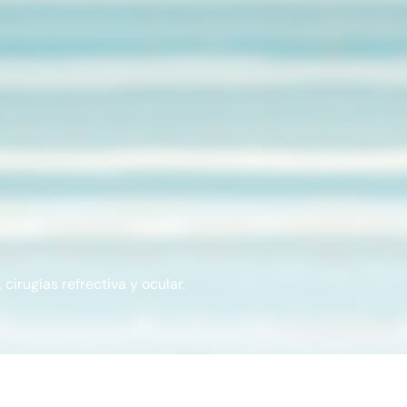
cirugías refrectiva y ocular.