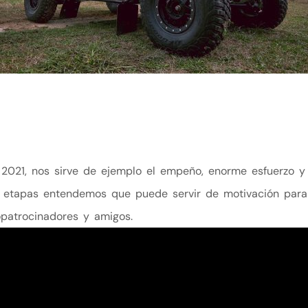
021, nos sirve de ejemplo el empeño, enorme esfuerzo y e
as etapas entendemos que puede servir de motivación par
opatrocinadores y amigos.