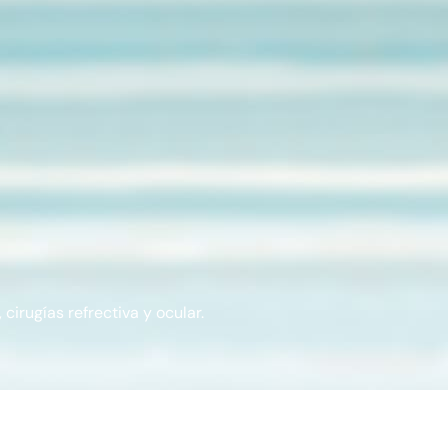
cirugías refrectiva y ocular.