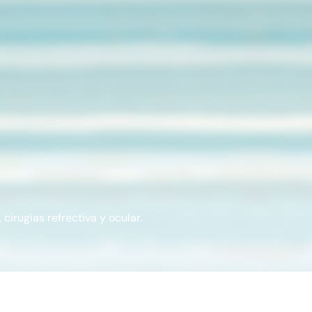
cirugías refrectiva y ocular.