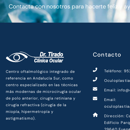
Contacta con nosotros para hacerte feliz y a
Contacto
Teléfono: 9
Centro oftalmológico integrado de
referencia en Andalucía Sur, como
Oculoplasti
centro especializado en las técnicas
Email: info@
más modernas de microcirugía ocular
de polo anterior, cirugía retiniana y
Email:
cirugía refractiva (cirugía de la
oculoplasti
miopía, hipermetropía y
Dirección: C
astigmatismo).
Edificio Par
29640 Fueng