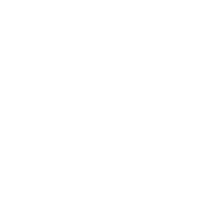
tratar con parches.
Hipermetropía
. Si el niño es hipermétrope, se le
mandarán gafas.
Una vez tratado con gafas y parches, si fuera necesario, y
si el niño tuerce el ojo incluso con las gafas puestas, se
procederá a la corrección estética, mediante tóxina
botulínica o cirugía. El más frecuente es el estrabismo
convergente, que a veces puede asociarse con
alteraciones verticales.
El estrabismo tiene dos consecuencias: una estética y otra
visual (esta última es mucho más importante). En el
estrabismo infantil, la principal alteración visual
provocada por el estrabismo es la AMBLIOPIA, o lo que
todos conocemos como OJO VAGO. El ojo desviado no
está fijando los objetos en la zona central de la retina y,
por tanto, no desarrolla su potencial visual.
Si no realizamos el tratamiento adecuado durante la
llamada época de plasticidad cerebral (hasta los 7 años