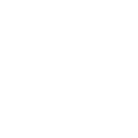
hacer en un niño con estrabismo infantil, es graduarlo para
saber si es hipermétrope. Si confirmamos la existencia de
hipermetropía, habrá que mandarle gafas y ver si el uso de
la gafa modifica esta desviación.
Si el niño, con las gafas puestas, no tuerce el ojo, no debe
ser operado. Este caso en el que el estrabismo depende
totalmente de la hipermetropía, se denomina estrabismo
acomodativo y su tratamiento es el uso de las gafas.
Esto a veces es difícil de entender por los padres ya que,
cuando el niño se quita sus gafas, sigue torciendo el ojo.
Sin embargo, la hipermetropía tenderá a disminuir con la
edad, y si llega a desaparecer, el niño podrá estar sin
gafas. Si estos niños son operados, tienen más tendencia a
desarrollar un estrabismo divergente secundario con la
edad. En resumen, si sospechamos que nuestro hijo tuerce
un ojo, debemos acudir a un especialista para una
exploración. Si se confirma la existencia de estrabismo,
hay que valorar la asociación de:
Ambliopía (ojo vago)
. Si hay ojo vago, habrá que