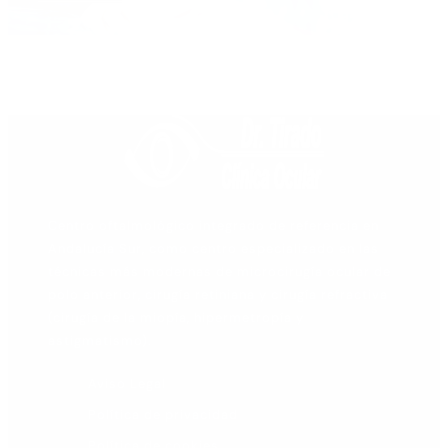
Centro oftalmológico integrado de referencia en
Andalucía Sur, como centro especializado en las
técnicas más modernas de microcirugía ocular de
polo anterior, cirugía retiniana y cirugía refractiva
(cirugía de la miopía, hipermetropía y
astigmatismo).
Aviso Legal
Política de privacidad
Política de cookies