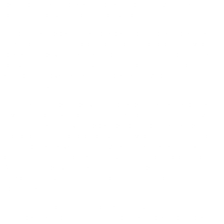
decir “parches sobre el ojo bueno”, para forzar así el
desarrollo de visión del ojo desviado.
Los parches deben ir siempre pegados sobre la piel, y el
ritmo de oclusiones dependerá de la edad del niño y de la
diferencia de visión entre ambos ojos. Esto no disminuye la
desviación estética (salvo en casos particulares de
estrabismo divergente), sino que se utiliza para la
corrección visual.
La corrección de la desviación puede hacerse mediante
inyección de toxina botulínica o mediante cirugía. Utilizar
una u otra técnica va a depender, principalmente, de la
edad, de la cantidad de desviación y de la asociación de
un componente vertical. Utilizaremos, en general, toxina
botulínica en estrabismos convergentes, por debajo de los
4 años, con desviaciones no muy grandes y sin
componente vertical asociado. En el resto de los casos, la
opción será la cirugía.
Es frecuente que los estrabismos convergentes se asocien
con hipermetropía. Por tanto, lo primero que habrá que