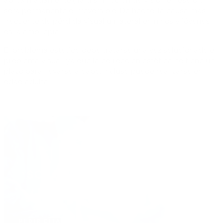
aproximadamente), la disminución de visión en ese ojo
será permanente e irreversible. De hecho, la causa más
frecuente de pérdida visual unilateral en niños y jóvenes
es la ambliopía.
El problema estético debe tratarse una vez solucionado el
problema visual, ya que la corrección estética no tiene un
plazo para llevarse a cabo, incluso puede realizarse en
edad adulta.
El estrabismo tiene
solución. Contacta con
nosotros.
PEDIR CITA