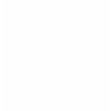
Contacto
Teléfono: 952580817
Oculoplastia: 675 552 706
Email: info@clinicadrtirado.com
Email: oculoplastia@clinicadrtirado.com
Dirección: Calle Méndez Núñez, 7.
Edificio Parque Doña Sofía.
29640 Fuengirola - Málaga
Ciudad: Fuengirola - Málaga
Redes sociales
Facebook
Youtube
Instagram