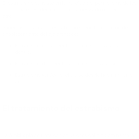
El estrabismo consiste en la pérdida del paralelismo de los
ejes visuales. Es decir, un ojo está desviado respecto al
otro.
Podemos clasificar el estrabismo según la dirección de
desplazamiento del ojo afectado:
Estrabismo convergente si el ojo se desvía hacia
dentro.
Estrabismo divergente si el ojo se desvía hacia fuera.
Estrabismo vertical si el ojo se desvía hacia arriba o
abajo.
El tratamiento del estrabismo
La
Ambliopía
se trata con oclusiones del ojo dominante, es