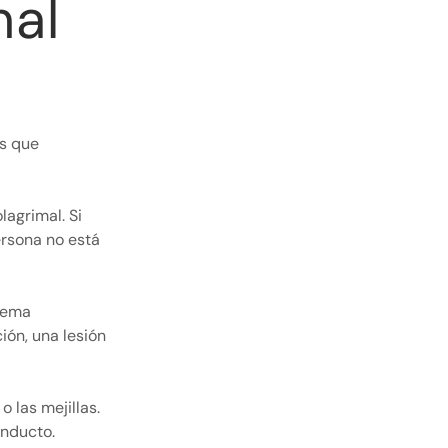
mal
os que
lagrimal. Si
ersona no está
blema
ión, una lesión
 las mejillas.
onducto.