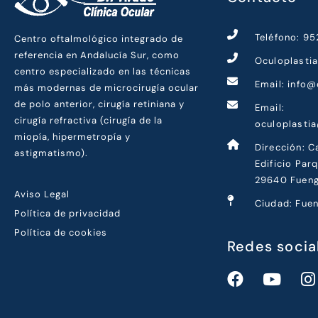
Teléfono: 9
Centro oftalmológico integrado de
referencia en Andalucía Sur, como
Oculoplasti
centro especializado en las técnicas
Email: info@
más modernas de microcirugía ocular
de polo anterior, cirugía retiniana y
Email:
cirugía refractiva (cirugía de la
oculoplasti
miopía, hipermetropía y
Dirección: C
astigmatismo).
Edificio Par
29640 Fueng
Aviso Legal
Ciudad: Fuen
Política de privacidad
Política de cookies
Redes socia