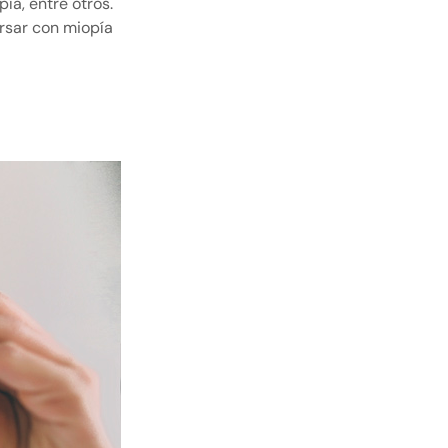
ía, entre otros.
rsar con miopía