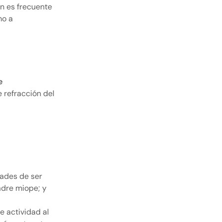
n es frecuente
mo a
e
 refracción del
dades de ser
dre miope; y
e actividad al