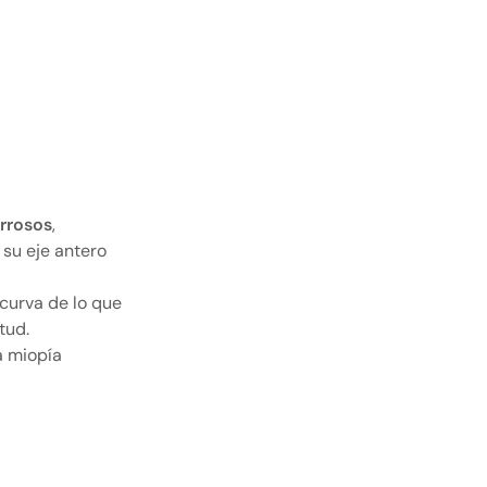
orrosos
,
 su eje antero
 curva de lo que
tud.
a miopía