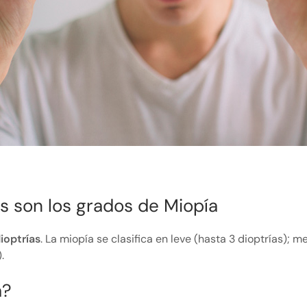
s son los grados de Miopía
ioptrías
. La miopía se clasifica en leve (hasta 3 dioptrías); m
.
a?