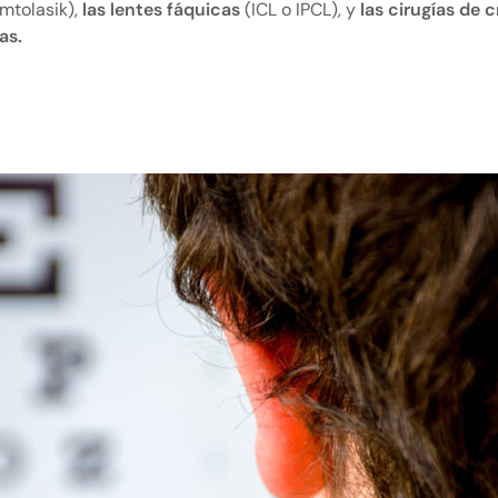
mtolasik),
las lentes fáquicas
(ICL o IPCL), y
las cirugías de c
as.