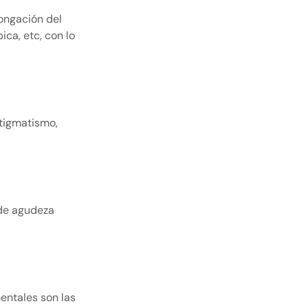
ongación del
ca, etc, con lo
stigmatismo
,
 de agudeza
entales son las