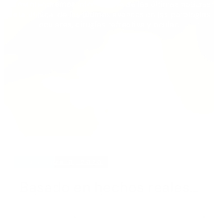
Te mantendremos informada/o de las últimas noticias
de la clínica, de los últimos avances en las patologías
oculares, cirugías refrectiva y ocular.
noviembre 9, 2020
Basado en hechos reales…