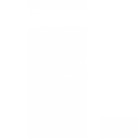
RETINOPATÍA DIABÉTICA
UNIDADES
DIAGNÓSTICAS
UNIDAD DE CIRUGÍA
REFRACTIVA
UNIDAD DE GLAUCOMA
UNIDAD DE MÁCULA
UNIDAD OCULOPLÁSTICA
UNIDAD DE OFTALMOLOGÍA
INFANTIL
UNIDAD DE RETINA MÉDICA
Y QUIRÚRGICA
UNIDAD DE VÍAS
LACRIMALES
UNIDAD DE POLO
ANTERIOR
CIRUGÍA ALTA 
CIRUGÍA DE CA
CIRUGÍA DE L