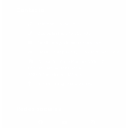
Contacto
Teléfono: 952580817
Oculoplastia: 675 552 706
Email: info@clinicadrtirado.com
Email: oculoplastia@clinicadrtirado.com
Dirección: Calle Méndez Núñez, 7.
Edificio Parque Doña Sofía.
29640 Fuengirola - Málaga
Ciudad: Fuengirola - Málaga
Redes sociales
Facebook
Youtube
Instagram