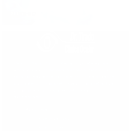
ayudarte
PEDIR CITA
Centro oftalmológico integrado de referencia en
Andalucía Sur, como centro especializado en las
técnicas más modernas de microcirugía ocular de
polo anterior, cirugía retiniana y cirugía refractiva
(cirugía de la miopía, hipermetropía y
astigmatismo).
Aviso Legal
Política de privacidad
Política de cookies