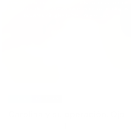
Te mantendremos informada/o de las últimas noticias
de la clínica, de los últimos avances en las patologías
oculares, cirugías refrectiva y ocular.
octubre 23, 2020
Carolina y su operación. Ojo
1.