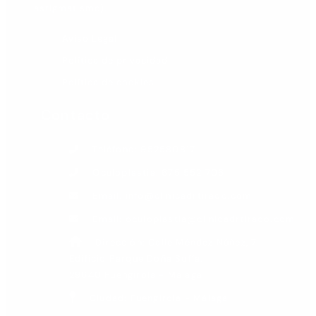
astigmatismo).
Aviso Legal
Política de privacidad
Política de cookies
Contacto
Teléfono: 952580817
Oculoplastia: 675 552 706
Email: info@clinicadrtirado.com
Email: oculoplastia@clinicadrtirado.com
Dirección: Calle Méndez Núñez, 7.
Edificio Parque Doña Sofía.
29640 Fuengirola - Málaga
Ciudad: Fuengirola - Málaga