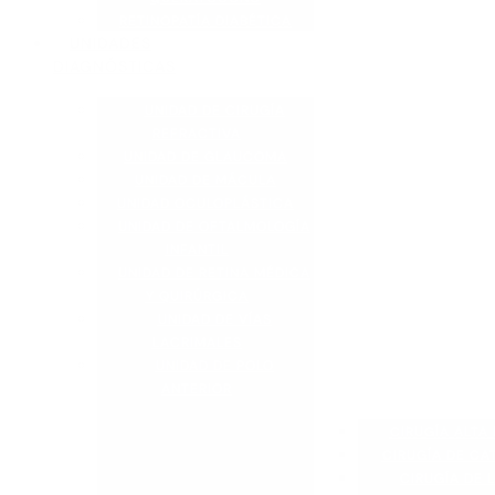
RETINOPATÍA DIABÉTICA
UNIDADES
DIAGNÓSTICAS
UNIDAD DE CIRUGÍA
REFRACTIVA
UNIDAD DE GLAUCOMA
UNIDAD DE MÁCULA
UNIDAD OCULOPLÁSTICA
UNIDAD DE OFTALMOLOGÍA
INFANTIL
UNIDAD DE RETINA MÉDICA
Y QUIRÚRGICA
UNIDAD DE VÍAS
LACRIMALES
UNIDAD DE POLO
ANTERIOR
CIRUGÍA ALTA 
CIRUGÍA DE CA
CIRUGÍA DE L