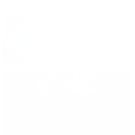
Contacta con nosotros para hacerte feliz y
ayudarte
PEDIR CITA
Centro oftalmológico integrado de referencia en
Andalucía Sur, como centro especializado en las
técnicas más modernas de microcirugía ocular de
polo anterior, cirugía retiniana y cirugía refractiva
(cirugía de la miopía, hipermetropía y