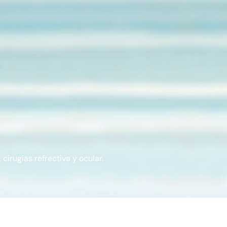
cirugías refrectiva y ocular.