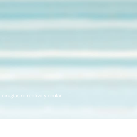
cirugías refrectiva y ocular.