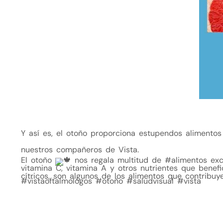
Y así es, el otoño proporciona estupendos alimento
nuestros compañeros de Vista.
El otoño
nos regala multitud de
#alimentos
exc
vitamina C, vitamina A y otros nutrientes que benefi
cítricos, son algunos de los alimentos que contribuy
#vistaoftalmologos
#otoño
#saludvisual
#vista