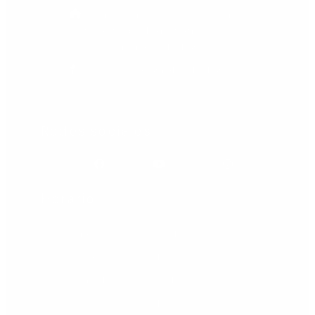
Dirección: Calle Méndez Núñez, 7.
Edificio Parque Doña Sofía.
29640 Fuengirola - Málaga
Ciudad: Fuengirola - Málaga
Redes sociales
Facebook
Youtube
Instagram
Horario
Lunes: 09.00 - 21.00 h
Martes: 09.00 - 21.00 h
Miércoles: 09.00 - 21.00 h
Jueves: 09.00 - 21.00 h