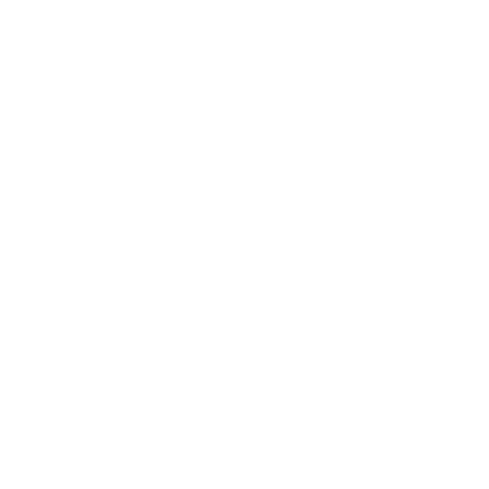
fundamental individualizar cada caso.
Ver entrevista completa.
Contacta con nosotros para hacerte feliz y
ayudarte
PEDIR CITA