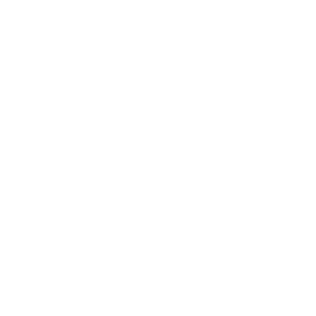
de
la
Vista
Cansada
Implantes
Resultados
Cirugía
Láser
Noticias
Contacto
Español
PEDIR CITA
Centro oftalmológico integrado de referencia en
Andalucía Sur, como centro especializado en las