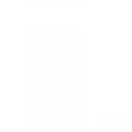
RETINOPATÍA DIABÉTICA
UNIDADES
DIAGNÓSTICAS
UNIDAD DE CIRUGÍA
REFRACTIVA
UNIDAD DE GLAUCOMA
UNIDAD DE MÁCULA
UNIDAD OCULOPLÁSTICA
UNIDAD DE OFTALMOLOGÍA
INFANTIL
UNIDAD DE RETINA MÉDICA
Y QUIRÚRGICA
UNIDAD DE VÍAS
LACRIMALES
UNIDAD DE POLO
ANTERIOR
CIRUGÍA ALTA 
CIRUGÍA DE CA
CIRUGÍA DE L