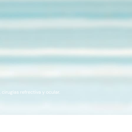
cirugías refrectiva y ocular.