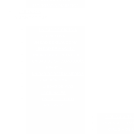
RETINOPATÍA DIABÉTICA
UNIDADES
DIAGNÓSTICAS
UNIDAD DE CIRUGÍA
REFRACTIVA
UNIDAD DE GLAUCOMA
UNIDAD DE MÁCULA
UNIDAD OCULOPLÁSTICA
UNIDAD DE OFTALMOLOGÍA
INFANTIL
UNIDAD DE RETINA MÉDICA
Y QUIRÚRGICA
UNIDAD DE VÍAS
LACRIMALES
UNIDAD DE POLO
ANTERIOR
CIRUGÍA ALTA 
CIRUGÍA DE CA
CIRUGÍA DE L