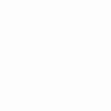
Política de cookies
Contacto
Teléfono: 952580817
Oculoplastia: 675 552 706
Email: info@clinicadrtirado.com
Email: oculoplastia@clinicadrtirado.com
Dirección: Calle Méndez Núñez, 7.
Edificio Parque Doña Sofía.
29640 Fuengirola - Málaga
Ciudad: Fuengirola - Málaga
Redes sociales