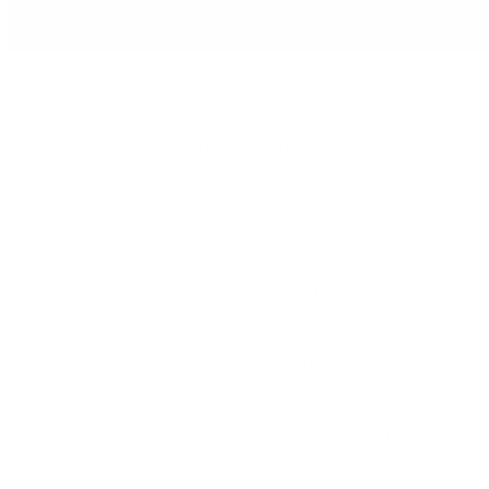
Estamos hablando de una solución para todos.
Las lentes intraoculares donde nuestra clínica
es especialista desde hace años en la materia,
son una solución para tanto personas que no
quieren tocar su córnea como para los
rechazados de otros tipos de cirugía. El tiempo
de recuperación, visión inmediata, etc. Puede
ser hasta más óptimo que una intervención
con láser, y ojo, es una cirugía reversible, si
hay cualquier problema, cambio, etc. Se
pueden extraer tranquilamente. Mira el vídeo