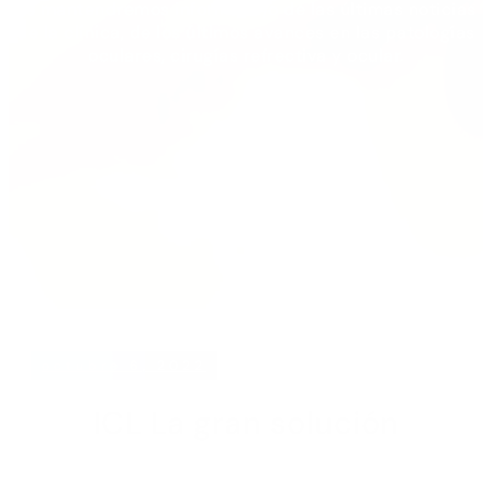
Te mantendremos informada/o de las últimas noticias
de la clínica, de los últimos avances en las patologías
oculares, cirugías refrectiva y ocular.
octubre 6, 2022
ICL La gran solución