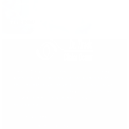
Contacta con nosotros para hacerte feliz y
ayudarte
PEDIR CITA
Centro oftalmológico integrado de referencia en
Andalucía Sur, como centro especializado en las
técnicas más modernas de microcirugía ocular de
polo anterior, cirugía retiniana y cirugía refractiva
(cirugía de la miopía, hipermetropía y
astigmatismo).
Aviso Legal
Política de privacidad