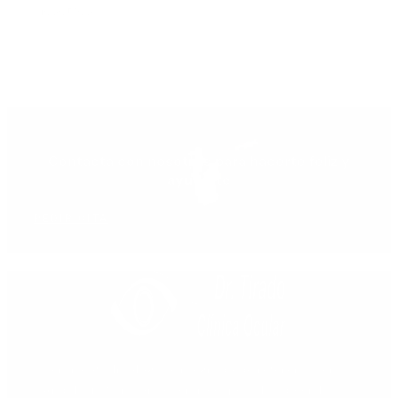
nosotros.
Contacta con nosotros para hacerte feliz y
ayudarte
PEDIR CITA
Centro oftalmológico integrado de referencia en
Andalucía Sur, como centro especializado en las