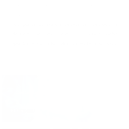
dispositivos que no estén debidamente
etiquetados.
Los punteros nunca deben ser dejados al
alcance de los niños, y nunca debe
apuntarse con ellos directamente a los ojos.
Contacta con nosotros para hacerte feliz y
ayudarte
PEDIR CITA