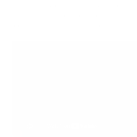
En el siguiente vídeo vemos el uso violento por
parte de aficionados de fútbol contra
deportistas, también ha habido detenciones
por su uso contra aviones, etc.