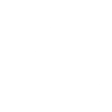
grave peligro para los ojos si se usan
inadecuadamente, pues no son juguetes.
La revista The New England Journal of
Medicine, publicó en 2018 unas imágenes
correspondientes a un caso clínico atendido en
el hospital de Larissa, Grecia, donde hallaron
en un varón de nueve años que acudió a
consulta por por baja visión de un ojo, un
agujero macular irreversible. El niño había
estado jugando con puntero láser verde
mirando al rayo de luz en repetidas ocasiones.
La revista Archivos de la Sociedad Española de
Oftalmología, también publicó un artículo en