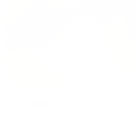
Te mantendremos informada/o de las últimas noticias
de la clínica, de los últimos avances en las patologías
oculares, cirugías refrectiva y ocular.
julio 14, 2020
Los peligros de los
punteros láser.