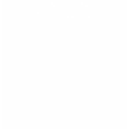
Centro oftalmológico integrado de referencia en
Andalucía Sur, como centro especializado en las
técnicas más modernas de microcirugía ocular de
polo anterior, cirugía retiniana y cirugía refractiva
(cirugía de la miopía, hipermetropía y
astigmatismo).
Aviso Legal
Política de privacidad
Política de cookies
Contacto
Teléfono: 952580817