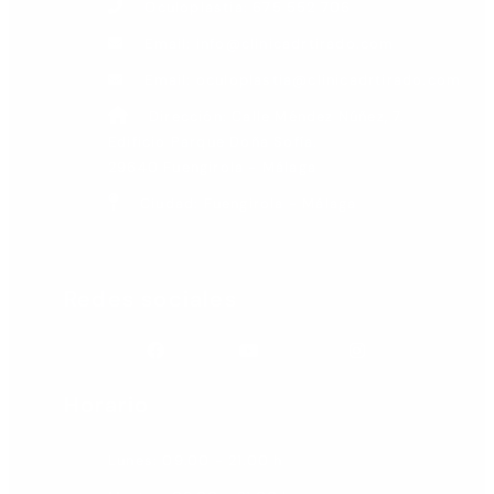
Oculoplastia: 675 552 706
Email: info@clinicadrtirado.com
Email: oculoplastia@clinicadrtirado.com
Dirección: Calle Méndez Núñez, 7.
Edificio Parque Doña Sofía.
29640 Fuengirola - Málaga
Ciudad: Fuengirola - Málaga
Redes sociales
Facebook
Youtube
Instagram
Horario
Lunes: 09.00 - 21.00 h