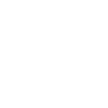
El BOE del 6 de agosto de 1999 recoge la
limitación de la venta de todos los punteros
«de clase 3 y superior» (excepto los de un uso
profesional que debería acreditarse) y de «los
que tengan apariencia de juguete o inciten al
juego, se expongan junto a productos infantiles
o no tengan la información de etiquetado en la
lengua española oficial del Estado». Aun así,
se calcula que prácticamente la mitad de los
punteros láser de luz roja no cumple con la
legalidad, una cifra que sube hasta el 90%
cuando se trata de láseres de luz verde.
Los punteros láser representan por tanto un