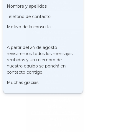
INSTALACIONES
NUESTRA TECNOLOGÍA
PATOLOGÍAS
OCULARES
AMBLIOPIA U OJO VAGO
ASTIGMATISMO
CATARATAS
DEGENERACIÓN
MACULAR
DESPRENDIMIENTO DE
RETINA
DESPRENDIMIENTO DE
VÍTREO
ESTRABISMO
GLAUCOMA
HIPERMETROPÍA
MIOPÍA
OBSTRUCCIÓN LACRIMAL
PRESBICIA O VISTA
CANSADA
QUERATOCONO