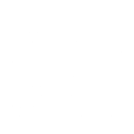
El Doctor José María Soriano nos habla con
claridad de los peligros que entrañan los
láseres que se manejan como juguetes y cómo
afectan a nuestros ojos. Por fin, claridad
profesional sobre este asunto.
La potencia de los dispositivos láser está
clasificada del uno al cuatro, de manera que a
mayor numeración, mayor potencia y
peligrosidad. Sólo la clase 1 es inocua
(impresoras láser, lectores de CD), siendo la
clase 4 peligrosa para los ojos incluso ante