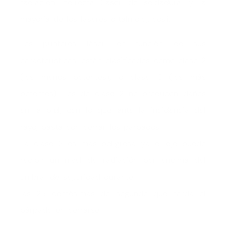
radiación indirecta (láser de soldadura, y la
mayoría de los láseres oftalmológicos).
Los punteros láser, en función de sus
características, están clasificados como clase 2
(los menos potentes), o clase 3 (los más
potentes). Los de clase 2 no producen daños
en la piel, con lo que ante la incidencia del
rayo, basta con cerrar los párpados.
La clase 3 es más peligrosa ya el ojo puede
recibir un nivel de radiación por encima del
umbral de seguridad durante
las 25 centésimas de segundo que tarda el
párpado en cerrarse.