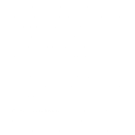
2016 sobre maculopatía por punteros láser,
declarándola como posible nuevo problema de
salud pública, de acuerdo a los casos
registrados en Reino Unido y España ya que
este tipo de dispositivos, en principio de uso
docente, son fácilmente adquiribles en
establecimientos no autorizados o por internet,
formando a veces parte de juguetes, lo que
hace que los padres no perciban el peligro de
estos dispositivos.
Como conclusión
, no deben comprarse
punteros láser en establecimientos no
autorizados, y debe desconfiarse de los