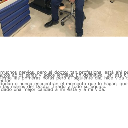
 muchos nervios, pero el doctor tan profesional está ahí pa
utos adiós gafas y adiós lentillas. En definitiva, en esa c
estia las primeras horas pero al siguiente día, hice vida 
octor.
 dudan o nunca encuentran el momento que lo hagan, que
 las manos del Doctor Tirado y todo su equipo.
dado una mejor calidad a mi vista y a mi vida.