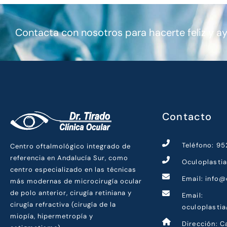
Contacta con nosotros para hacerte feliz y a
Contacto
Teléfono: 9
Centro oftalmológico integrado de
referencia en Andalucía Sur, como
Oculoplasti
centro especializado en las técnicas
Email: info@
más modernas de microcirugía ocular
de polo anterior, cirugía retiniana y
Email:
cirugía refractiva (cirugía de la
oculoplasti
miopía, hipermetropía y
Dirección: C