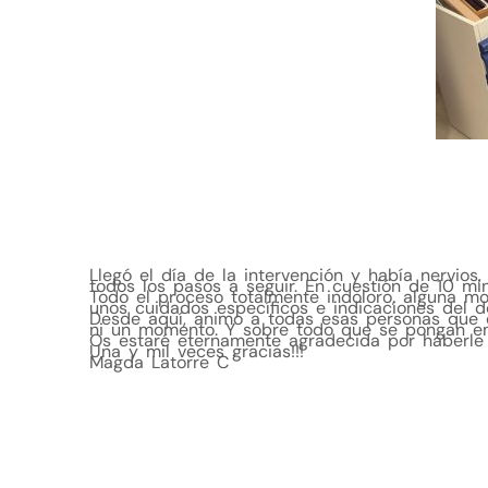
Llegó el día de la intervención y había nervios,
todos los pasos a seguir. En cuestión de 10 min
Todo el proceso totalmente indoloro, alguna mol
unos cuidados específicos e indicaciones del d
Desde aquí, animo a todas esas personas que
ni un momento. Y sobre todo que se pongan en
Os estaré eternamente agradecida por haberle 
Una y mil veces gracias!!!
Magda Latorre C