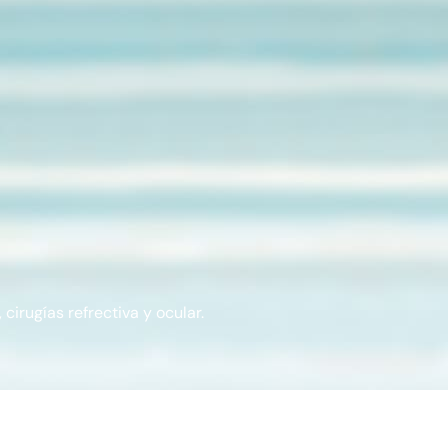
cirugías refrectiva y ocular.