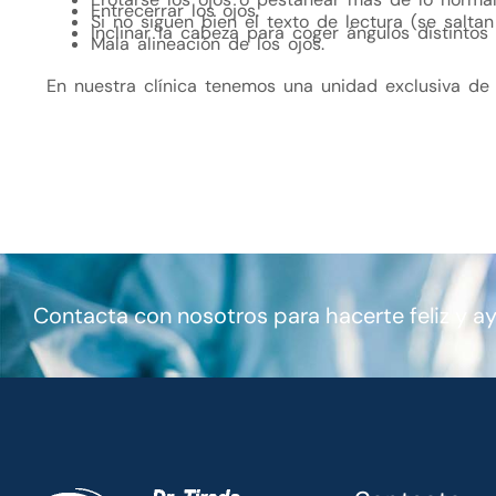
Entrecerrar los ojos.
Si no siguen bien el texto de lectura (se saltan
Inclinar la cabeza para coger ángulos distintos
Mala alineación de los ojos.
En nuestra clínica tenemos una unidad exclusiva d
Contacta con nosotros para hacerte feliz y a