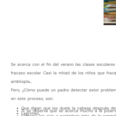
Se acerca con el fin del verano las clases escolar
fracaso escolar. Casi la mitad de los niños que frac
ambliopía…
Pero, ¿Cómo puede un padre detectar estor problem
en este proceso, son:
Que digan que les duele la cabeza después de le
Si se observa que se acerca mucho a la pizarra 
Lagrimeo.
Frotarse los ojos o pestañear más de lo normal