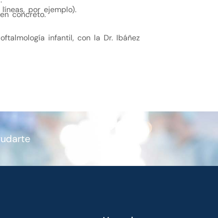
 líneas, por ejemplo).
 en concreto.
e
oftalmología infantil
, con la Dr. Ibáñez
yudarte