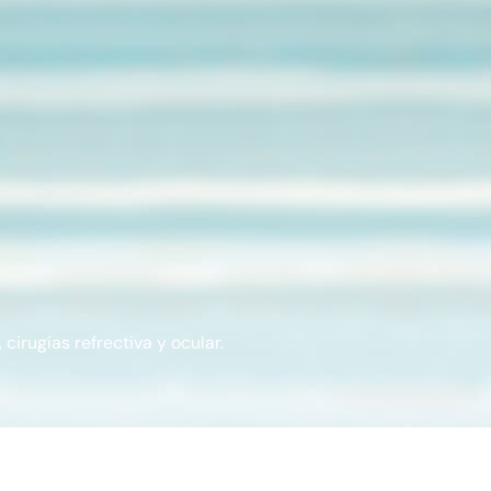
cirugías refrectiva y ocular.