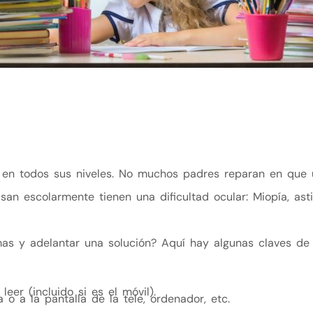
es en todos sus niveles. No muchos padres reparan en que
asan escolarmente tienen una dificultad ocular: Miopía, ast
as y adelantar una solución? Aquí hay algunas claves d
er (incluido si es el móvil).
o a la pantalla de la tele, ordenador, etc.
.