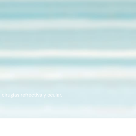
cirugías refrectiva y ocular.