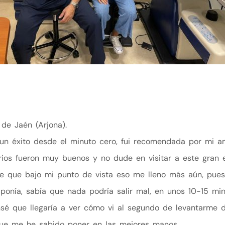
de Jaén (Arjona).
do un éxito desde el minuto cero, fui recomendada por mi
os fueron muy buenos y no dude en visitar a este gran e
e que bajo mi punto de vista eso me lleno más aún, pues 
ponía, sabía que nada podría salir mal, en unos 10-15 min
nsé que llegaría a ver cómo vi al segundo de levantarme 
ue me he sabido poner en las mejores manos.