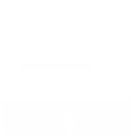
¿Quieres decirle adiós a las gafas?
En
Clínica Ocular Dr. Tirado
podemos ayudarte a
mejorar tu calidad de vida
. Contacta con
nosotros para más información sobre nuestras
cirugías.
¡Agenda tu consulta hoy mismo!
Contacta con nosotros para hacerte feliz y
ayudarte