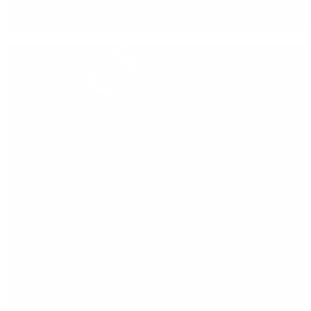
PEDIR CITA
Centro oftalmológico integrado de referencia en
Andalucía Sur, como centro especializado en las
técnicas más modernas de microcirugía ocular de
polo anterior, cirugía retiniana y cirugía refractiva
(cirugía de la miopía, hipermetropía y
astigmatismo).
Aviso Legal
Política de privacidad
Política de cookies
Contacto