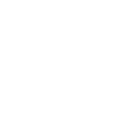
especializados en casos que otros dan por
perdidos
.
Cuando Pedro acudió a nuestras instalaciones,
su miopía magna le había acompañado
desde el nacimiento
, afectando severamente
su calidad de vida. Buscaba una solución
efectiva y definitiva. Gracias a nuestra
experiencia y tecnología avanzada, logramos
reducir su miopía de 26 a cero dioptrías en
menos de 24 horas.