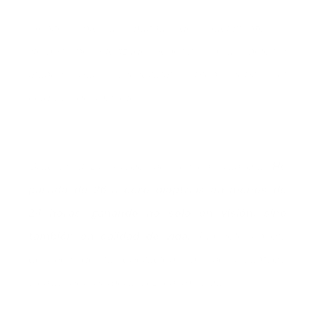
«Tengo miopía magna de nacimiento y
siempre he priorizado ponerme en las mejores
manos para asesorarme bien sobre el
cuidado de mis ojos.
Gracias al Dr. Tirado, hoy es un gran día.
He
pasado de 26 a cero dioptrías en menos de
24 horas, ganando no solo en visión, sino
también en calidad de vida.
Tan solo un día
después de la operación, me he levantado
viendo por primera vez en mi vida.