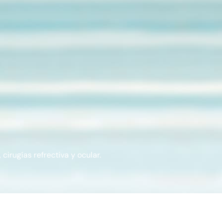
cirugías refrectiva y ocular.