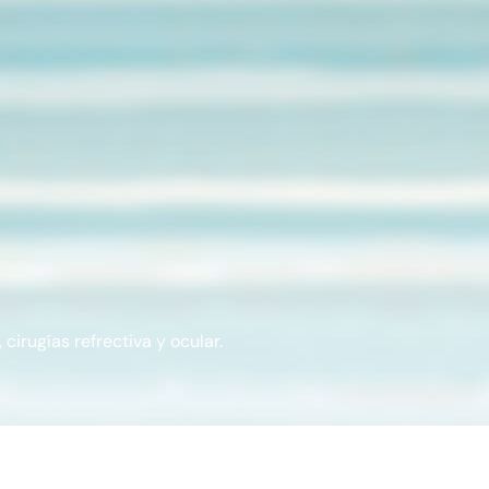
cirugías refrectiva y ocular.