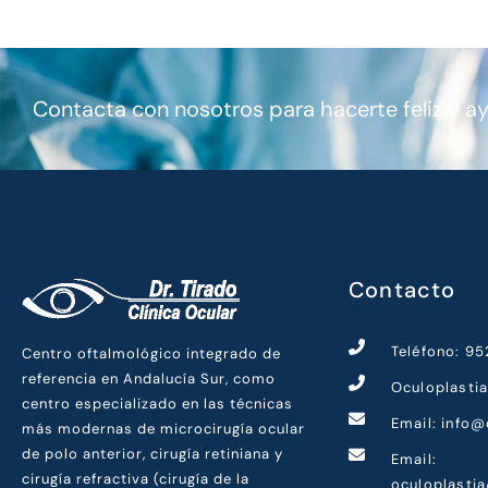
Contacta con nosotros para hacerte feliz y a
Contacto
Teléfono: 9
Centro oftalmológico integrado de
referencia en Andalucía Sur, como
Oculoplasti
centro especializado en las técnicas
Email: info@
más modernas de microcirugía ocular
de polo anterior, cirugía retiniana y
Email:
cirugía refractiva (cirugía de la
oculoplasti