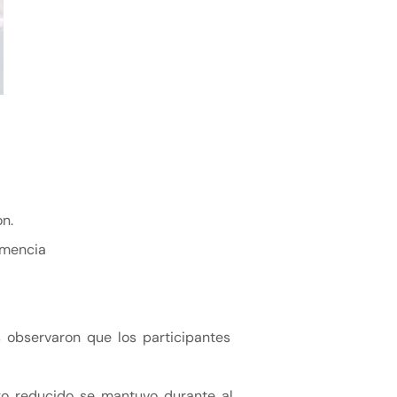
n.
emencia
s observaron que los participantes
go reducido se mantuvo durante al