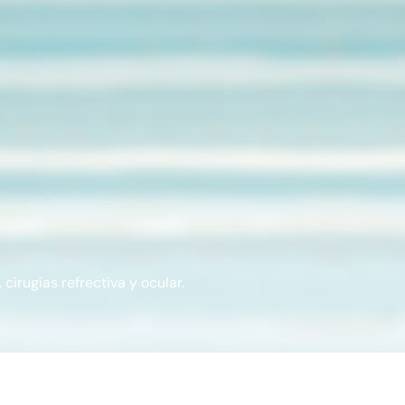
cirugías refrectiva y ocular.