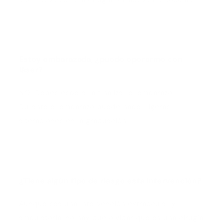
Estoy embarazada, ¿puedo operarme con
láser?
NO. Debes esperar a finalizar el embarazo.
Durante el embarazo puede haber ligeras
alteraciones en la graduación.
¿Tiene algún tipo de riesgo esta intervención?
Aunque sea una intervención extraocular y
ambulatoria, no hay que olvidar que es una cirugía,