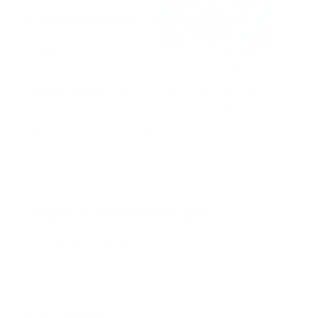
¿El postoperatorio es muy complicado?
El procedimiento LASIK y LASEK/PRK, por su
sencillez, requieren muy poca medicación
postoperatoria: unos colirios y unas lágrimas
artificiales que deberán utilizarse durante un
breve período de tiempo.
Después de la intervención ¿qué?
Se programa una revisión médica:
1. A las 24 horas.
2. A la semana.