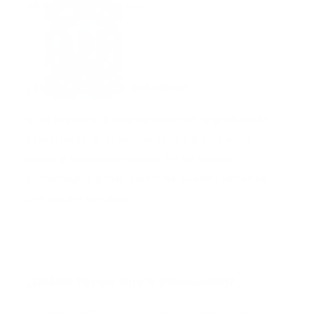
características del ojo.
¿Es una operación definitiva?
Si se practica la intervención con la graduación
estabilizada, el problema refractivo no suele
volver a reaparecer nunca. En un escaso
porcentaje, algunas personas pueden necesitar
una cirugía adicional
¿Cuánto tiempo dura la intervención?