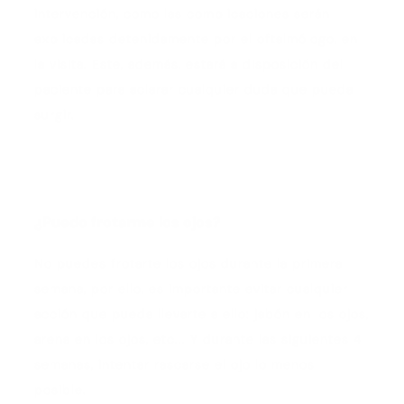
intervención, como las complicaciones serán
explicadas detenidamente por el oftalmólogo, en
la visita. Este, además, estará a disposición del
paciente para aclarar cualquier duda que pueda
surgir.
¿Puedo frotarme los ojos?
No puedes frotarte los ojos durante la primera
semana, por ello, es importante evitar cualquier
acción que pueda llevarte a ello: jabón en los ojos,
arena en los ojos, etc... Y durante las siguientes 4
semanas, intentar rascarse el ojo lo menos
posible.