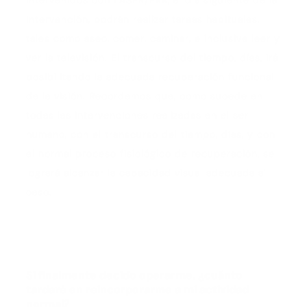
intervención, podrán realizar tareas habituales,
tales como aseo, comer, caminar, e inclusive leer y
ver la televisión. El transcurso del tiempo, días, irá
posibilitando la adecuada recuperación funcional
de la visión. Recordemos que, como sucede en
todas las intervenciones realizadas en el ser
humano, con el transcurso del tiempo, días, y con
el normal proceso fisiológico de recuperación, se
logrará alcanzar la capacidad visual adecuada al
caso.
Si finalmente decido operarme, ¿cuánto
tardaré en reincorporarme a mi actividad
normal?