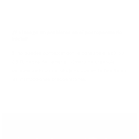
¿Y si tengo un problema en el postoperatorio
inicial?
Si no puedes contactar con la consulta al 952 58
08 17, debes de llamar al número de urgencia
personalizado con el cirujano, que se te facilita en
las instrucciones preoperatorias.