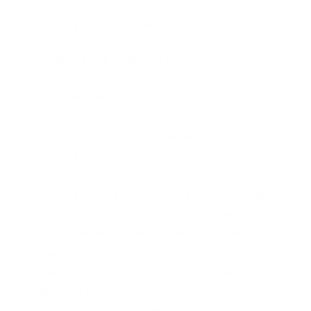
momento, la recuperación será progresiva, hasta
alcanzar la visión adecuada.
Después de una cirugía de LASEK o PRK, el
paciente sale de la clínica por su propio pie, con
los ojos levemente irritados y/o llorosos, e
inclusive con molestias (además llevará una lente
de contacto terapéutica, adaptada por el
oftalmólogo) y con la suficiente visión como para
poder caminar y desplazarse. Al día siguiente verá
mucho mejor y, dependiendo del defecto tratado
y de la magnitud del mismo, la recuperación visual
será progresiva, en días (si bien, será a partir de la
retirada de la lente de contacto -cuestión que
indicará el médico- cuando se comienza a
objetivar la mejoría). Habitualmente los pacientes
intervenidos con LASEK/PRK, al día siguiente de la