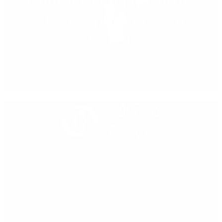
Contacta con nosotros
si tienes problemas de
visión.
PEDIR CITA
Centro oftalmológico integrado de referencia en
Andalucía Sur, como centro especializado en las
técnicas más modernas de microcirugía ocular de
polo anterior, cirugía retiniana y cirugía refractiva
(cirugía de la miopía, hipermetropía y
astigmatismo).