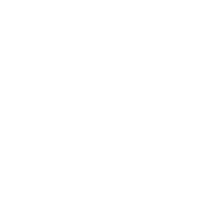
Redes sociales
Facebook
Youtube
Instagram
Horario
Lunes: 09.00 - 21.00 h
Martes: 09.00 - 21.00 h
Miércoles: 09.00 - 21.00 h
Jueves: 09.00 - 21.00 h
Viernes: 09.00 - 20.00 h
Sábado: cerrado
Domingo: cerrado
Navegación rápida