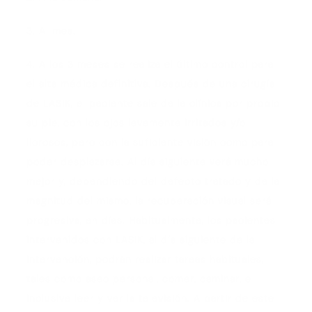
3. Al mes.
4. A los 3 meses se realiza el último control para
el alta médica definitiva. Después de una cirugía
de LASIK, el paciente sale de la clínica por propio
su pie, con los ojos levemente irritados y/o
llorosos, pero con la suficiente visión como para
poder desplazarse. Al día siguiente verá mucho
mejor y, dependiendo del defecto tratado y de la
magnitud del mismo, la recuperación visual será
progresiva, en días. Habitualmente, los pacientes
intervenidos con LASIK, al día siguiente de la
intervención, podrán realizar tareas habituales,
tales como aseo personal, comer, caminar, e
inclusive leer y ver la televisión. A partir de este