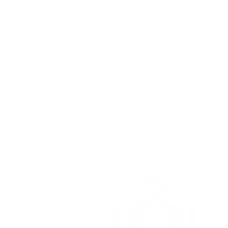
La tecnología en oftalmología evoluciona muy
rápidamente y solo las clínicas con capacidad de
reinvertir en la compra de nuevos equipos
pueden estar actualizadas. En Clínica Ocular Dr.
Tirado tenemos el láser Allegreto Eye-Q 400 que
realiza tratamientos personalizados por frente de
onda y modificaciones de asfericidad y el láser
de femfosegundo o femtoláser, que permite
realizar el 100% del proceso quirúrgico con láser,
sin necesidad de usar bisturís o cuchillas.Están
aprobados tanto por la FDA americana como por la
Unión Europea.