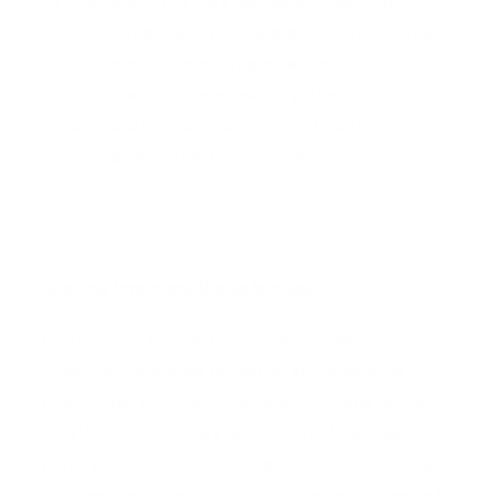
La intervención es muy rápida, apenas unos
minutos dependiendo de la graduación a corregir.
No requiere preparación previa, y a los 30
minutos, tras un breve reposo y una primera
revisión postoperatoria, el paciente puede
abandonar la clínica por su propio pie.
¿Es una intervención dolorosa?
En absoluto. En ocasiones puede llegar a
ocasionar pequeñas molestias similares a las
producidas por una mota de polvo o una ligera
presión en el ojo. Para la intervención se realizan
gotas anestésicas que se aplican sobre la córnea
y hacen que el paciente no sienta nada durante la