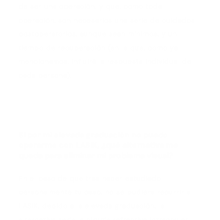
de ser una operación, y que, como toda
operación, son necesarios una serie de cuidados
postoperatorios, aunque sean mínimos, y un
tiempo de recuperación (en la que, como ya
mencionamos, influirá la respuesta individual de
cada persona).
Si por mi elevada graduación no puedo
operarme con LASIK, ¿qué alternativa me
queda para eliminar mi problema visual?
En el caso de que tras haber estudiado
personalmente tu caso, no se pudiera recurrir al
LASIK, debido a la elevada graduación, la
alternativa sería la cirugía refractiva intraocular.