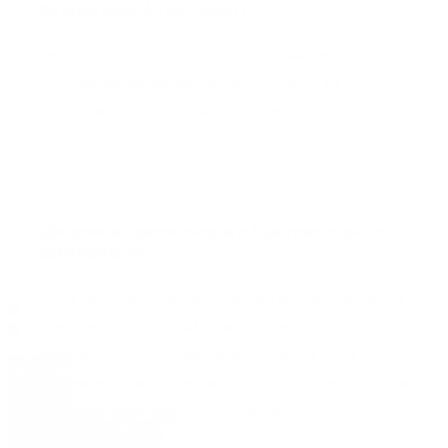
de intervención con láser?
Desde su introducción en 1990, más de diez
millones de personas han solucionado su
problema visual con laser excímer.
¿Se puede operar miopía o hipermetropía con
astigmatismo?
SÍ. La técnica LASIK permite corregir la miopía o la
hipermetropía con astigmatismo en la misma
intervención modificando la curvatura de la
córnea, eliminando así la miopía o la hipermetropía
con astigmatismo al mismo tiempo.