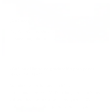
¿Cuándo podré volver a pintarme los ojos?
En principio, podrás volver a pintarte los ojos 1
semana después de la intervención.
¿Cuál es el límite de graduación para poder
recurrir al láser?
Actualmente los límites se sitúan
aproximadamente en 12 dioptrías para los miopes
y 6 para los hipermétropes y astigmatas. Sin
embargo, estos límites pueden variar según las