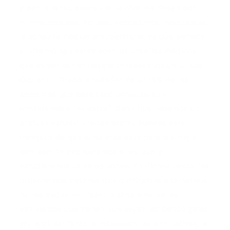
y por lo tanto, existe cierto nivel de riesgo por
mínimo que sea. Por eso, cobra tanta importancia
la consulta médica preoperatoria, ya que permite
al oftalmólogo establecer los criterios médicos
que eviten correr riesgos innecesarios.En Clínica
Ocular Dr Tirado, alrededor de un 15% de los
pacientes que pasan por consulta, son
considerados "no aptos". Dado que hacemos un
profuso estudio preoperatorio, puedes estar
tranquilo de que si no eres apto para la cirugía
con laser te explicaremos el porque y
estudiaremos otras opciones. En dichos casos, les
proponemos tratamientos quirúrgicos alternativos,
no realizados con láser, o simplemente les
explicamos que tienen que seguir utilizando gafas
y/o lentillas. Tanto la indicación, las alternativas, la