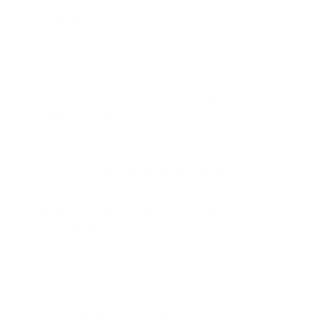
intervención.
¿Si no se consigue total corrección, se podría
repetir para mejora?
En algunos casos, menos del 10%, después de la
operación queda una pequeña graduación
residual que es eliminada en una segunda
intervención que normalmente se realiza unos tres
meses más tarde.
¿Son todos los láser iguales?