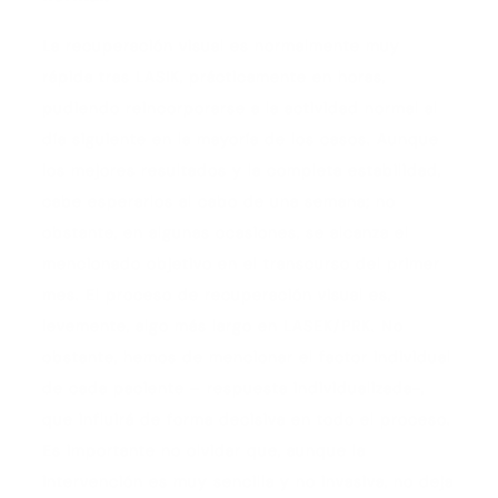
La recuperación visual es normalmente muy
rápida tras LASIK, prácticamente en horas,
pudiendo reincorporarse a la actividad normal al
día siguiente en la mayoría de los casos. Aunque
los mejores resultados y la completa estabilidad,
cabe esperarlos al cabo de una semana; no
obstante, en algunas ocasiones, se alcanza el
mencionado objetivo en el transcurso del primer
mes. El proceso de recuperación visual es,
levemente, algo más largo en LASEK/PRK. No
obstante, hemos de mencionar el factor individual
de cada paciente – respuesta individualizada-,
que influirá de forma decisiva en todo el proceso.
Es importante no olvidar que, aunque la
intervención es muy sencilla y no invasiva, no deja