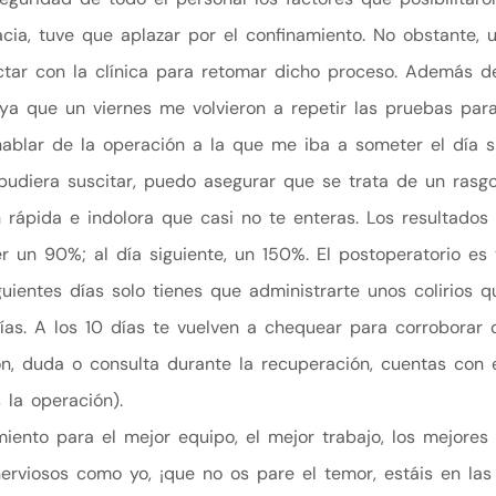
cia, tuve que aplazar por el confinamiento. No obstante, 
tactar con la clínica para retomar dicho proceso. Además de
 ya que un viernes me volvieron a repetir las pruebas pa
hablar de la operación a la que me iba a someter el día si
 pudiera suscitar, puedo asegurar que se trata de un ras
rápida e indolora que casi no te enteras. Los resultados 
r un 90%; al día siguiente, un 150%. El postoperatorio es
uientes días solo tienes que administrarte unos colirios 
ías. A los 10 días te vuelven a chequear para corroborar 
n, duda o consulta durante la recuperación, cuentas con 
 la operación).
ento para el mejor equipo, el mejor trabajo, los mejores
nerviosos como yo, ¡que no os pare el temor, estáis en la