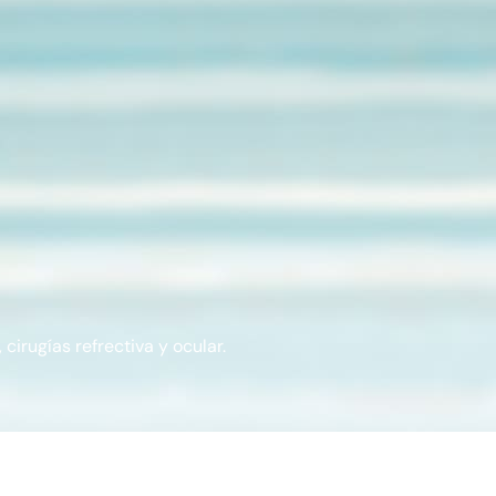
cirugías refrectiva y ocular.