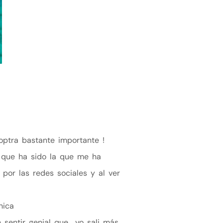
ioptra bastante importante !
 que ha sido la que me ha
por las redes sociales y al ver
nica
 sentir genial que yo sali más