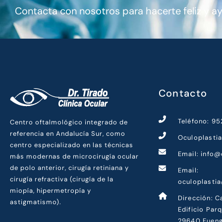
Contacta con nosotros para hacerte feliz y a
Contacto
Teléfono: 9
Centro oftalmológico integrado de
referencia en Andalucía Sur, como
Oculoplasti
centro especializado en las técnicas
Email: info@
más modernas de microcirugía ocular
de polo anterior, cirugía retiniana y
Email:
cirugía refractiva (cirugía de la
oculoplasti
miopía, hipermetropía y
Dirección: C
astigmatismo).
Edificio Par
29640 Fueng