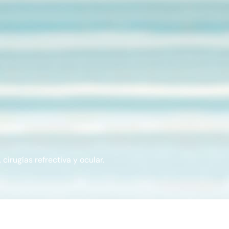
cirugías refrectiva y ocular.