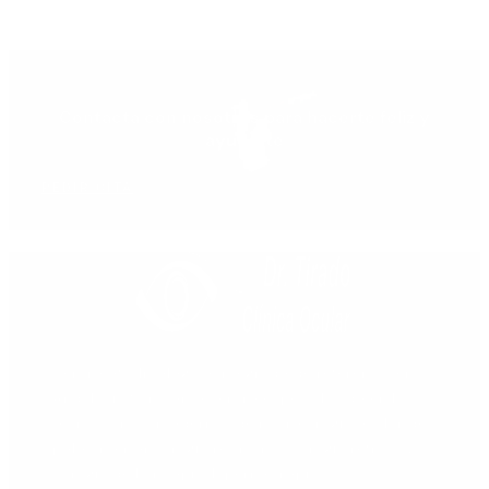
Contacta con nosotros para hacerte feliz y
ayudarte
PEDIR CITA
Centro oftalmológico integrado de referencia en
Andalucía Sur, como centro especializado en las
técnicas más modernas de microcirugía ocular de
polo anterior, cirugía retiniana y cirugía refractiva
(cirugía de la miopía, hipermetropía y