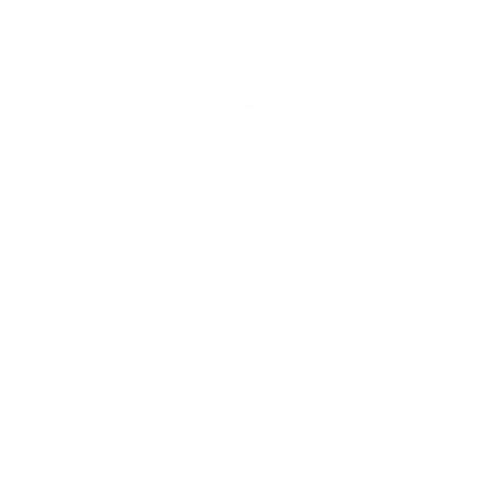
Redes sociales
Facebook
Youtube
Instagram
Horario
Lunes: 09.00 - 21.00 h
Martes: 09.00 - 21.00 h
Miércoles: 09.00 - 21.00 h
Jueves: 09.00 - 21.00 h
Viernes: 09.00 - 20.00 h
Sábado: cerrado
Domingo: cerrado