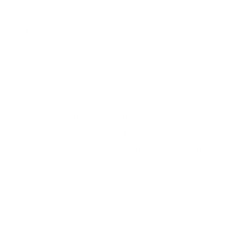
“Increíble”
Mi experiencia en la Clínica Ocular Dr.
Tirado ha sido excelente, no sólo por el
trato recibido por todo su equipo, sino por
los resultados. Soy compañero médico en
formación (27 años) y conozco el
funcionamiento de la atención médica, por
ello, recalco el buen trato que he recibido,
misma opinión que el resto de pacientes
operados el mismo día. Tras 12 años con
uso de lentes y, como amante del deporte,
necesitaba al menos una valoración, para
estudiar la posibilidad de retirarlas. Sin