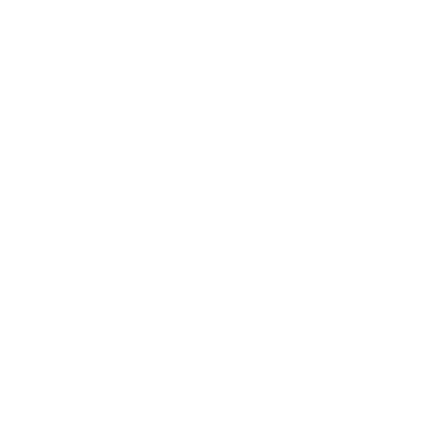
En el postoperatorio inmediato, 1-2 h tras la
intervención, fui nuevamente explorado,
comprobando una gran mejoría tras la
evaluación en la tabla optométrica, “sin
necesidad de lentes”. Mínimas molestias
tras la intervención y pude descansar toda
la noche. Al día siguiente, de camino a la
clínica, fue una maravilla poder ver el
paisaje con tanta nitidez sin gafas.
Recomiendo esta clínica y este tipo de
cirugía a todas aquellas personas que se
encuentren en mi situación.