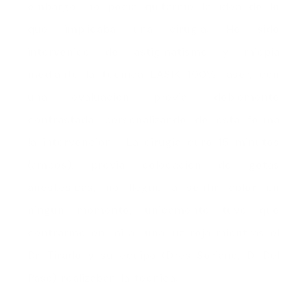
embargo, no podía quitarme la idea de lo
que implicaba una cirugía. He sido
intervenido de astigmatismo y miopía
mediante la técnica LASIK 100% láser, con
una evaluación previa, doblemente
contrastada, personalizando de esta forma
la intervención. La cirugía duró 15 minutos
(ambos), previa colocación de gotas
anestésicas, no llegué a sentir dolor en
ningún momento, únicamente tuve que
centrarme en mirar una luz roja mientras el
Dr. Tirado y su equipo (Dres Soriano, D. Del
Paso) realizaban la técnica.