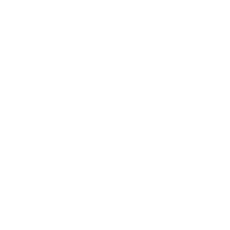
Ciudad: Fuengirola - Málaga
Redes sociales
Facebook
Youtube
Instagram
Horario
Lunes: 09.00 - 21.00 h
Martes: 09.00 - 21.00 h
Miércoles: 09.00 - 21.00 h
Jueves: 09.00 - 21.00 h
Viernes: 09.00 - 20.00 h
Sábado: cerrado