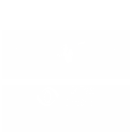
Contacta con nosotros para hacerte feliz y
ayudarte
PEDIR CITA
Centro oftalmológico integrado de referencia en
Andalucía Sur, como centro especializado en las
técnicas más modernas de microcirugía ocular de