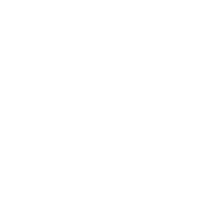
excelente.
– Pádel. Para reaccionar rápidamente en unas
condiciones de juego dinámicas, los jugadores
necesitarán una buena consciencia periférica,
agudeza visual dinámica y la coordinación ojo-
mano. Coincide al 100×100 con el fútbol si
hacemos la variación final ojo-pie.
– Running. Muchos puntos focales alejados y
deben tener buena agudeza visual dinámica.
Deben enfrentarse al viento y a todo tipo de
deslumbramientos por el sol u otros elementos.
– Senderismo. Gran cantidad de luz