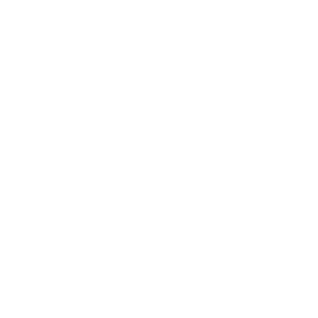
ultravioleta. Es necesario utilizar la máxima
protección ocular frente a los rayos UVA.
En estos casos y en muchos más siempre
aconsejamos unas gafas protectoras, se puede
consultar al optometrista cuál es la más
adecuada a cada deporte e incluso
conseguirlas resistentes, atractivas y
perfectamente graduadas. Otra opción
definitiva es la operación refractiva que elimina
la necesidad de gafas y lentillas, aquí hay que
hacer una gran indicación para tener en
cuenta, no todas las operaciones de miopía,
etc. Son iguales en cada persona, y en el caso