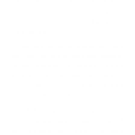
diferenciador a la hora de conseguir objetivos.
Vamos a conocer esas exigencias que se
convierten en ventajas con un buen uso en
según que deportes:
– Baloncesto. Iluminación brillante del campo
que refleja en los ojos, movimiento constante,
calcular distancias con precisión, requiere
estabilidad visual en condiciones dinámicas,
visión periférica, percepción de la profundidad
y capacidad de concentración.
– Golf. El cálculo constante de distancias
necesita de una agudeza visual total. El golf
exige igualmente una coordinación ojo-mano