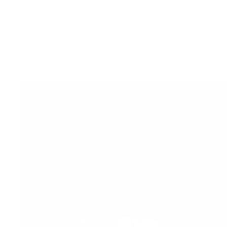
de un deportista se ha de hacer aquella que
respete y mejore lo que hemos indicado más
arriba. Es por esto que hay que individualizar
muy bien, te lo explica mejor el doctor José
María Soriano en el siguiente vídeo.