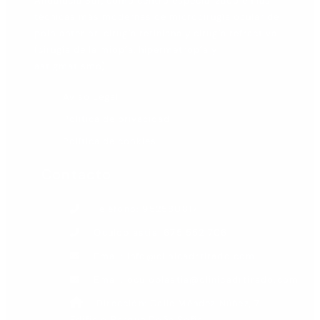
Andalucía Sur, como centro especializado en las
técnicas más modernas de microcirugía ocular de
polo anterior, cirugía retiniana y cirugía refractiva
(cirugía de la miopía, hipermetropía y
astigmatismo).
Aviso Legal
Política de privacidad
Política de cookies
Contacto
Teléfono: 952580817
Oculoplastia: 675 552 706
Email: info@clinicadrtirado.com
Email: oculoplastia@clinicadrtirado.com
Dirección: Calle Méndez Núñez, 7.
Edificio Parque Doña Sofía.