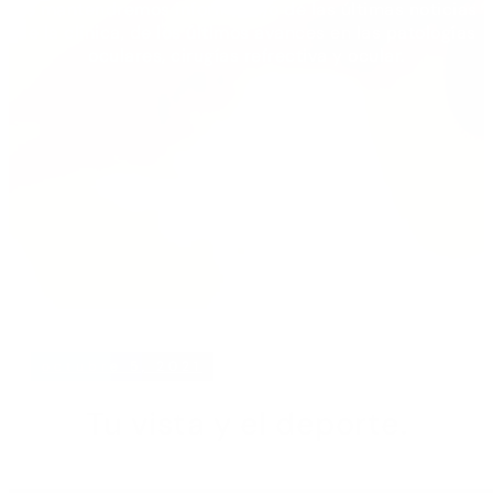
Te mantendremos informada/o de las últimas noticias
de la clínica, de los últimos avances en las patologías
oculares, cirugías refrectiva y ocular.
octubre 5, 2021
Tu vista y el deporte.