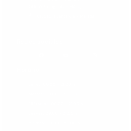
29640 Fuengirola - Málaga
Ciudad: Fuengirola - Málaga
Redes sociales
Facebook
Youtube
Instagram
Horario
Lunes: 09.00 - 21.00 h
Martes: 09.00 - 21.00 h
Miércoles: 09.00 - 21.00 h
Jueves: 09.00 - 21.00 h
Viernes: 09.00 - 20.00 h