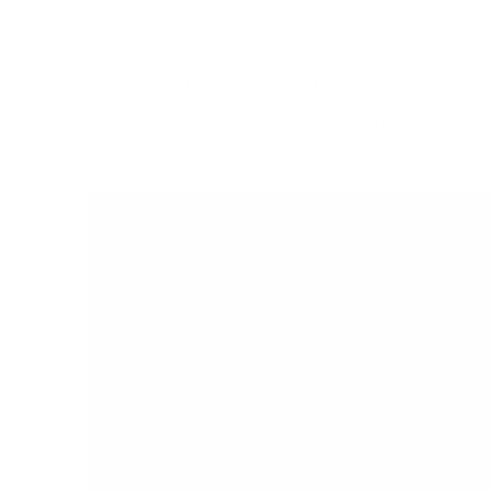
nuestros quirófanos.
Sus dudas, sus consultas, sus miedos… Eran los
mismos que todos podemos tener ante una
intervención que cambia la vida… Para mejor.
Dejemos que ella nos lo cuente…