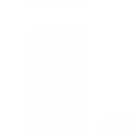
RETINOPATÍA DIABÉTICA
UNIDADES
DIAGNÓSTICAS
UNIDAD DE CIRUGÍA
REFRACTIVA
UNIDAD DE GLAUCOMA
UNIDAD DE MÁCULA
UNIDAD OCULOPLÁSTICA
UNIDAD DE OFTALMOLOGÍA
INFANTIL
UNIDAD DE RETINA MÉDICA
Y QUIRÚRGICA
UNIDAD DE VÍAS
LACRIMALES
UNIDAD DE POLO
ANTERIOR
CIRUGÍA ALTA 
CIRUGÍA DE CA
CIRUGÍA DE L