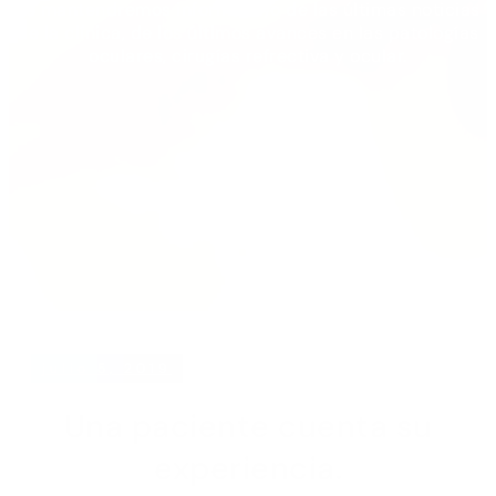
Te mantendremos informada/o de las últimas noticias
de la clínica, de los últimos avances en las patologías
oculares, cirugías refrectiva y ocular.
julio 5, 2019
Una paciente cuenta su
experiencia.