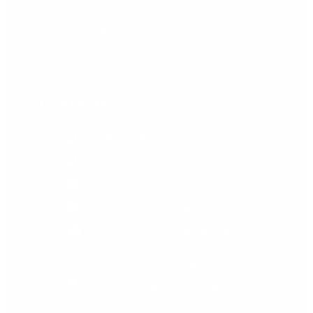
Aviso Legal
Política de privacidad
Política de cookies
Contacto
Teléfono: 952580817
Oculoplastia: 675 552 706
Email: info@clinicadrtirado.com
Email: oculoplastia@clinicadrtirado.com
Dirección: Calle Méndez Núñez, 7.
Edificio Parque Doña Sofía.
29640 Fuengirola - Málaga
Ciudad: Fuengirola - Málaga