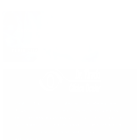
Contacta con nosotros para hacerte feliz y
ayudarte
PEDIR CITA
Centro oftalmológico integrado de referencia en
Andalucía Sur, como centro especializado en las
técnicas más modernas de microcirugía ocular de
polo anterior, cirugía retiniana y cirugía refractiva
(cirugía de la miopía, hipermetropía y
astigmatismo).